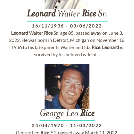
Leonard
Walter
Rice
Sr.
16/11/1936
-
03/06/2022
Leonard
Walter
Rice
Sr., age 85, passed away on June 3,
2022. He was born in Detroit, Michigan on November 16,
1936 to his late parents Walter and Ida
Rice
.
Leonard
is
survived by his beloved wife of ...
George Leo
Rice
24/04/1970
-
11/03/2022
George Leo
Rice
, 51, passed away March 11, 2022.