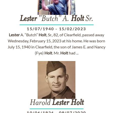
Lester
"Butch" A.
Holt
Sr.
15/07/1940
-
15/02/2023
Lester
A. “Butch”
Holt
, Sr., 82, of Clearfield, passed away
Wednesday, February 15, 2023 at his home. He was born
July 15, 1940 in Clearfield, the son of James E. and Nancy
(Fye)
Holt
. Mr.
Holt
had ...
Harold
Lester
Holt
10/06/1926
-
09/07/2020