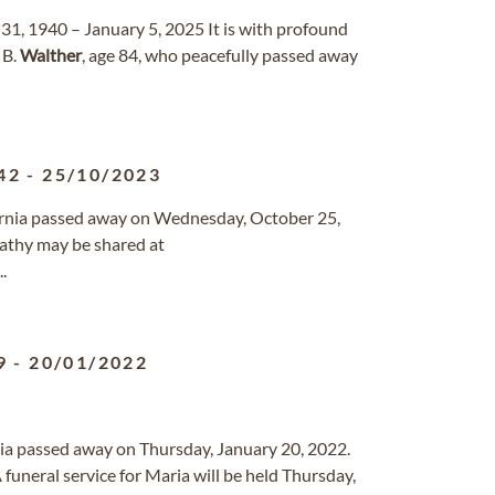
1, 1940 – January 5, 2025 It is with profound
B.
Walther
, age 84, who peacefully passed away
42
-
25/10/2023
ifornia passed away on Wednesday, October 25,
athy may be shared at
..
9
-
20/01/2022
nia passed away on Thursday, January 20, 2022.
uneral service for Maria will be held Thursday,