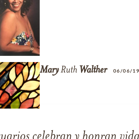
Mary
Ruth
Walther
06/06/1
tuarios celebran y honran vida