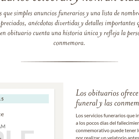
s que simples anuncios funerarios y una lista de nombre
reciados, anécdotas divertidas y detalles importantes q
 obituario cuenta una historia única y refleja la perso
conmemora.
Los obituarios ofrecen
funeral y las conme
Los servicios funerarios que i
a los pocos días del fallecimie
conmemorativo puede tener lu
por realizar un velatorio ante