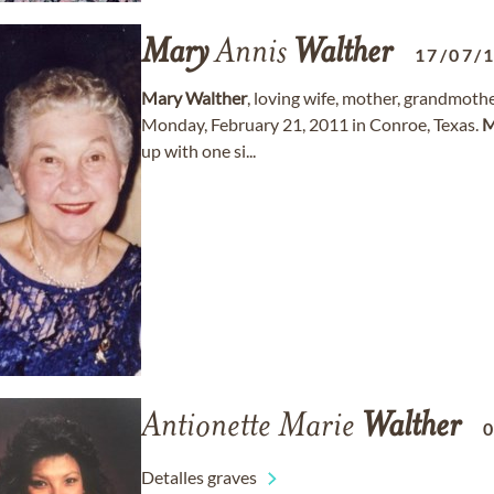
Mary
Annis
Walther
17/07/
Mary
Walther
, loving wife, mother, grandmoth
Monday, February 21, 2011 in Conroe, Texas.
M
up with one si...
Antionette Marie
Walther
Detalles graves