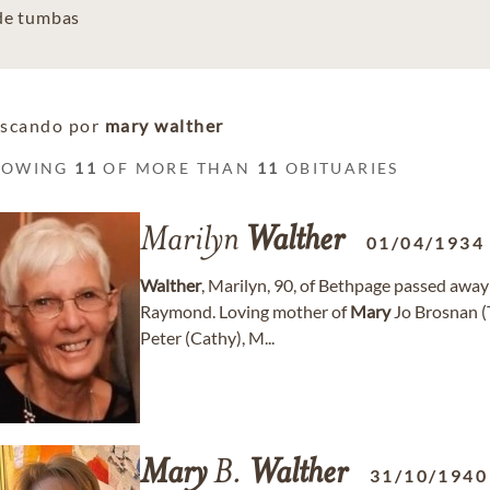
 de tumbas
scando por
mary walther
HOWING
11
OF MORE THAN
11
OBITUARIES
Marilyn
Walther
01/04/1934
Walther
, Marilyn, 90, of Bethpage passed away
Raymond. Loving mother of
Mary
Jo Brosnan (T
Peter (Cathy), M...
Mary
B.
Walther
31/10/1940