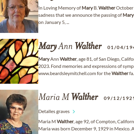
In Loving Memory of
Mary
B.
Walther
October 3
sadness that we announce the passing of
Mary
on January 5, ...
Mary
Ann
Walther
01/04/19
Mary
Ann
Walther
, age 81, of San Diego, Cal
2023. Fond memories and expressions of symp
www.beardsleymitchell.com for the
Walther
fa.
Maria M
Walther
09/12/192
Detalles graves
Maria M
Walther
, age 92, of Compton, Califor
Maria was born December 9, 1929 in Mexico. A f