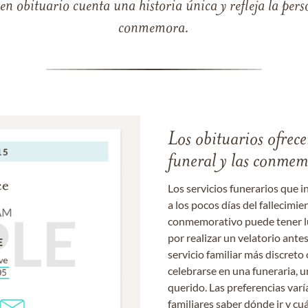
 obituario cuenta una historia única y refleja la perso
conmemora.
Los obituarios ofrecen
funeral y las conme
Los servicios funerarios que i
a los pocos días del fallecimie
conmemorativo puede tener lu
por realizar un velatorio ante
servicio familiar más discret
celebrarse en una funeraria, un
querido. Las preferencias varí
familiares saber dónde ir y cu