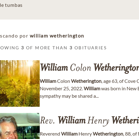
 de tumbas
scando por
william wetherington
HOWING
3
OF MORE THAN
3
OBITUARIES
William
Colon
Wetheringto
William
Colon
Wetherington
, age 63, of Cove
November 25, 2022.
William
was born in New B
sympathy may be shared a...
Rev.
William
Henry
Wetheri
Reverend
William
Henry
Wetherington
, 88, o