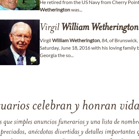
He retired from the US Navy from Cherry Point a
Wetherington
was...
Virgil
William
Wetherington
Virgil
William
Wetherington
, 84, of Brunswick,
Saturday, June 18, 2016 with his loving family b
Georgia the so...
tuarios celebran y honran vida
s que simples anuncios funerarios y una lista de nombre
reciados, anécdotas divertidas y detalles importantes q