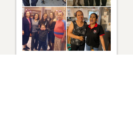
50
VER
Haga clic para encender una vela
AÑADIR UN RECUERDO