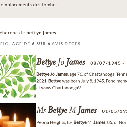
es emplacements des tombes
cherche de
bettye james
FFICHAGE DE
6
SUR
6
AVIS DÉCÈS
Bettye
Jo
James
08/07/1945
-
Bettye
Jo
James
, age 76, of Chattanooga, Ten
2021.
Bettye
was born July 8, 1945. Fond mem
at www.ChattanoogaV...
Ms
Bettye
M
James
01/05/19
Peoria Heights, IL–
Bettye
M.
James
, 85, of No