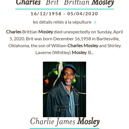
Charles
"Brit" Brittian
Mosley
16/12/1958
-
05/04/2020
les détails reliés à la sépulture
Charles
Brittian
Mosley
died unexpectedly on Sunday, April
5, 2020. Brit was born December 16,1958 in Bartlesville,
Oklahoma, the son of William
Charles
Mosley
and Shirley
Laverne (Whitley)
Mosley
. B...
Charlie James
Mosley