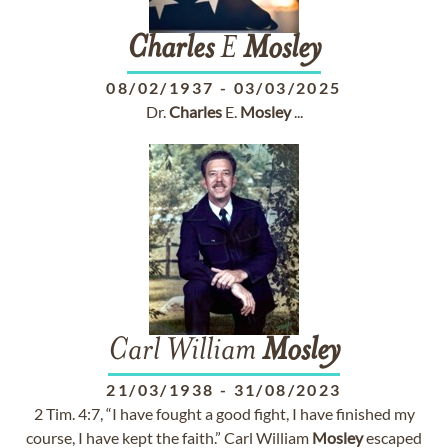
Charles
E
Mosley
08/02/1937
-
03/03/2025
Dr.
Charles
E.
Mosley
...
Carl William
Mosley
21/03/1938
-
31/08/2023
2 Tim. 4:7, “I have fought a good fight, I have finished my
course, I have kept the faith.” Carl William
Mosley
escaped