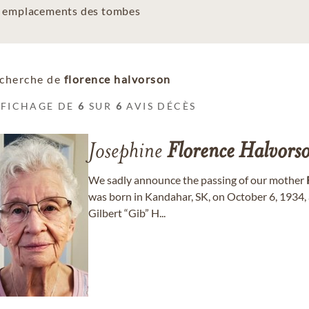
es emplacements des tombes
cherche de
florence halvorson
FFICHAGE DE
6
SUR
6
AVIS DÉCÈS
Josephine
Florence
Halvors
We sadly announce the passing of our mother
was born in Kandahar, SK, on October 6, 1934, 
Gilbert “Gib” H...