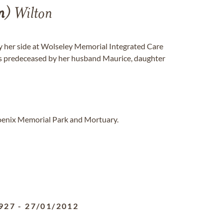
n
) Wilton
y her side at Wolseley Memorial Integrated Care
was predeceased by her husband Maurice, daughter
hoenix Memorial Park and Mortuary.
927
-
27/01/2012