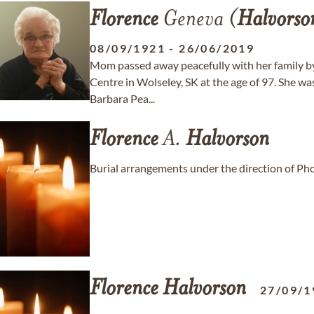
Florence
Geneva (
Halvorso
08/09/1921
-
26/06/2019
Mom passed away peacefully with her family b
Centre in Wolseley, SK at the age of 97. She 
Barbara Pea...
Florence
A.
Halvorson
Burial arrangements under the direction of P
Florence
Halvorson
27/09/1