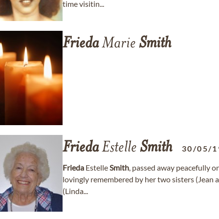
time visitin...
Frieda
Marie
Smith
Frieda
Estelle
Smith
30/05/1
Frieda
Estelle
Smith
, passed away peacefully o
lovingly remembered by her two sisters (Jean an
(Linda...