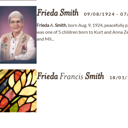
Frieda
Smith
09/08/1924
-
07
Frieda
A.
Smith
, born Aug. 9, 1924, peacefully
was one of 5 children born to Kurt and Anna Ze
and Mil...
Frieda
Francis
Smith
18/01/