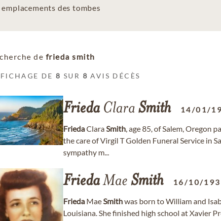
es emplacements des tombes
cherche de
frieda smith
FFICHAGE DE
8
SUR
8
AVIS DÉCÈS
Frieda
Clara
Smith
14/01/1
Frieda
Clara
Smith
, age 85, of Salem, Oregon p
the care of Virgil T Golden Funeral Service in
sympathy m...
Frieda
Mae
Smith
16/10/19
Frieda
Mae
Smith
was born to William and Isa
Louisiana. She finished high school at Xavier P