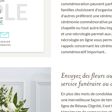
commémoration peuvent parfoi
familles choisissent d'organis
d'autres préfèrent une cérémon
cérémonie commémorative peut
chapelle ou tout autre lieu imp
et une nécrologie permet aux 
nécrologie en ligne vous perm
rappels concernant les cérém
commémoratif important. .
Envoyez des fleurs o
service funéraire ou 
En plus des mots de condoléan
une merveilleuse façon de témo
ligne de Réseau Dignité, il e
témoignage de compassion et de