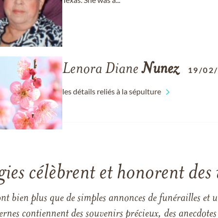
Lenora Diane
Nunez
19/02
les détails reliés à la sépulture
gies célèbrent et honorent des 
ont bien plus que de simples annonces de funérailles et 
ernes contiennent des souvenirs précieux, des anecdotes 