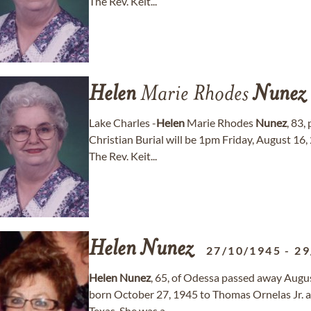
The Rev. Keit...
Helen
Marie Rhodes
Nunez
Lake Charles -
Helen
Marie Rhodes
Nunez
, 83,
Christian Burial will be 1pm Friday, August 16,
The Rev. Keit...
Helen
Nunez
27/10/1945
-
29
Helen
Nunez
, 65, of Odessa passed away Augu
born October 27, 1945 to Thomas Ornelas Jr. a
Texas. She was a...