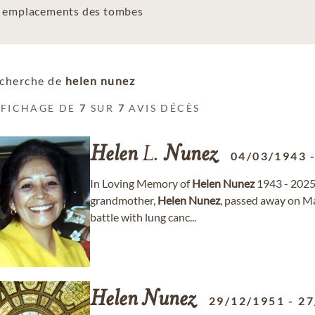
es emplacements des tombes
cherche de
helen nunez
FFICHAGE DE
7
SUR
7
AVIS DÉCÈS
Helen
L.
Nunez
04/03/1943
In Loving Memory of
Helen
Nunez
1943 - 2025
grandmother,
Helen
Nunez
, passed away on Ma
battle with lung canc...
Helen
Nunez
29/12/1951
-
27