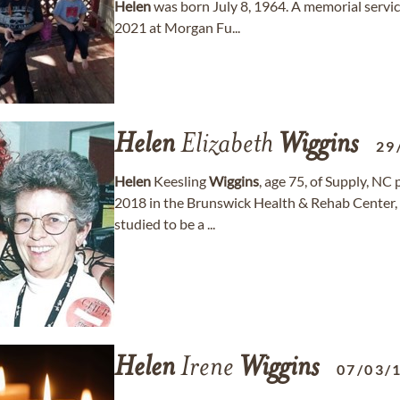
Helen
was born July 8, 1964. A memorial servic
2021 at Morgan Fu...
Helen
Elizabeth
Wiggins
29
Helen
Keesling
Wiggins
, age 75, of Supply, NC
2018 in the Brunswick Health & Rehab Center,
studied to be a ...
Helen
Irene
Wiggins
07/03/