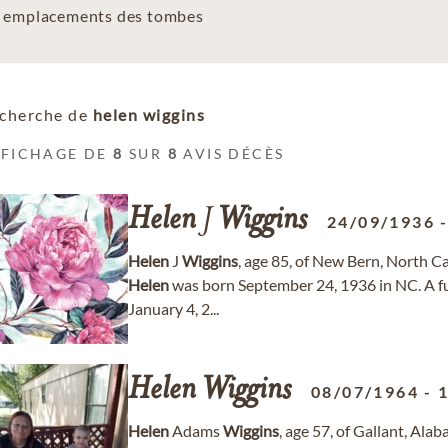
es emplacements des tombes
cherche de
helen wiggins
FFICHAGE DE
8
SUR
8
AVIS DÉCÈS
Helen
J
Wiggins
24/09/1936
Helen
J
Wiggins
, age 85, of New Bern, North C
Helen
was born September 24, 1936 in NC. A fu
January 4, 2...
Helen
Wiggins
08/07/1964
-
Helen
Adams
Wiggins
, age 57, of Gallant, A