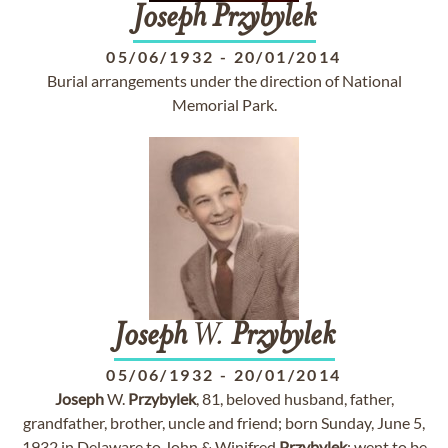
Joseph
Przybylek
05/06/1932
-
20/01/2014
Burial arrangements under the direction of National
Memorial Park.
Joseph
W.
Przybylek
05/06/1932
-
20/01/2014
Joseph
W.
Przybylek
, 81, beloved husband, father,
grandfather, brother, uncle and friend; born Sunday, June 5,
1932 in Delaware to John & Winifred
Przybylek
; went to be