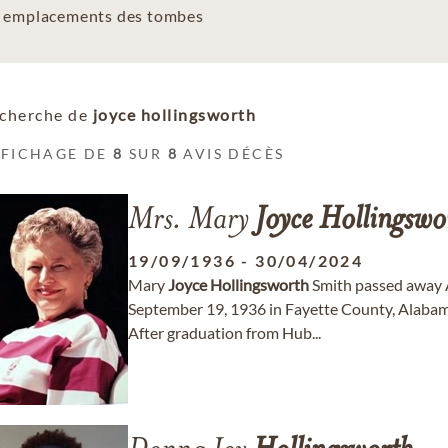
es emplacements des tombes
cherche de
joyce hollingsworth
FFICHAGE DE
8
SUR
8
AVIS DÉCÈS
Mrs. Mary
Joyce
Hollingswo
19/09/1936
-
30/04/2024
Mary
Joyce
Hollingsworth
Smith passed away A
September 19, 1936 in Fayette County, Alabam
After graduation from Hub...