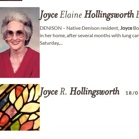
Joyce
Elaine
Hollingsworth
B
DENISON – Native Denison resident,
Joyce
Bo
in her home, after several months with lung can
Saturday,...
Joyce
R.
Hollingsworth
18/0