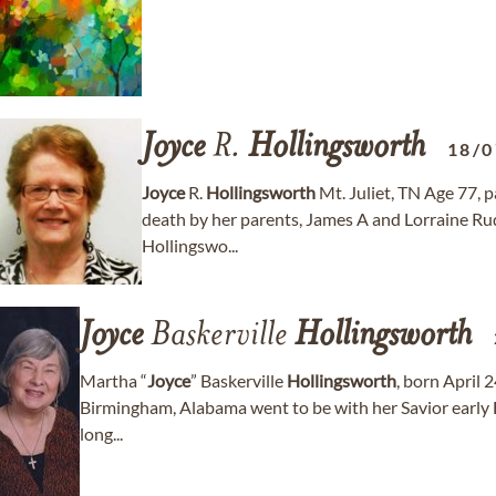
Joyce
R.
Hollingsworth
18/0
Joyce
R.
Hollingsworth
Mt. Juliet, TN Age 77, 
death by her parents, James A and Lorraine Ru
Hollingswo...
Joyce
Baskerville
Hollingsworth
Martha “
Joyce
” Baskerville
Hollingsworth
, born April 
Birmingham, Alabama went to be with her Savior early
long...