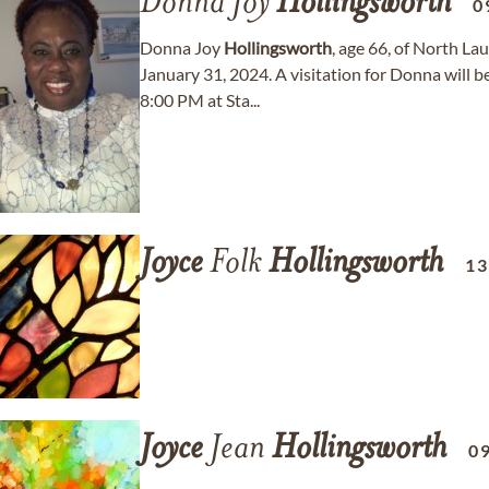
Donna Joy
Hollingsworth
0
Donna Joy
Hollingsworth
, age 66, of North L
January 31, 2024. A visitation for Donna will 
8:00 PM at Sta...
Joyce
Folk
Hollingsworth
13
Joyce
Jean
Hollingsworth
0