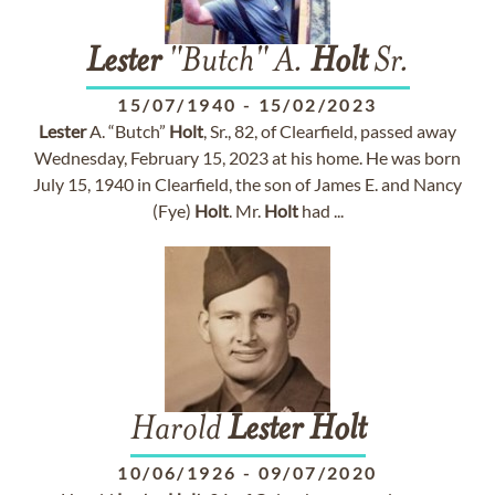
Lester
"Butch" A.
Holt
Sr.
15/07/1940
-
15/02/2023
Lester
A. “Butch”
Holt
, Sr., 82, of Clearfield, passed away
Wednesday, February 15, 2023 at his home. He was born
July 15, 1940 in Clearfield, the son of James E. and Nancy
(Fye)
Holt
. Mr.
Holt
had ...
Harold
Lester
Holt
10/06/1926
-
09/07/2020