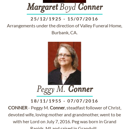
Margaret
Boyd
Conner
25/12/1925
-
15/07/2016
Arrangements under the direction of Valley Funeral Home,
Burbank, CA.
Peggy M.
Conner
18/11/1955
-
07/07/2016
CONNER
- Peggy M.
Conner
, steadfast follower of Christ,
devoted wife, loving mother and grandmother, went to be
with her Lord on July 7, 2016. Peg was born in Grand
Rapids, MI and raised in Grandvill...