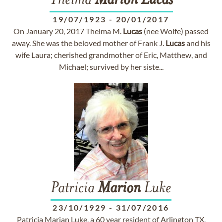
Thelma
Marion
Lucas
19/07/1923
-
20/01/2017
On January 20, 2017 Thelma M.
Lucas
(nee Wolfe) passed
away. She was the beloved mother of Frank J.
Lucas
and his
wife Laura; cherished grandmother of Eric, Matthew, and
Michael; survived by her siste...
Patricia
Marion
Luke
23/10/1929
-
31/07/2016
Patricia Marian Luke, a 60 year resident of Arlington TX,