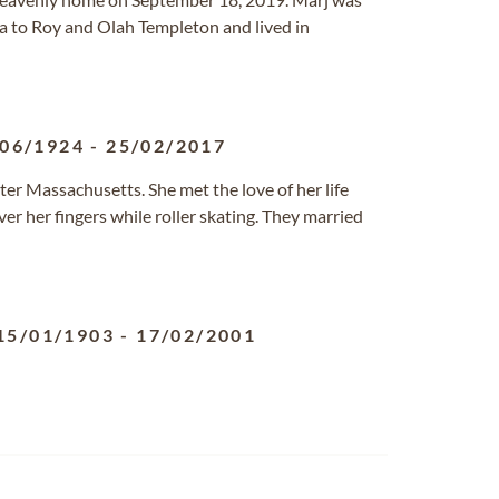
to Roy and Olah Templeton and lived in
/06/1924
-
25/02/2017
er Massachusetts. She met the love of her life
r her fingers while roller skating. They married
15/01/1903
-
17/02/2001