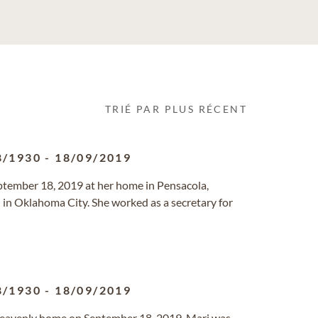
TRIÉ PAR PLUS RÉCENT
8/1930
-
18/09/2019
ptember 18, 2019 at her home in Pensacola,
 in Oklahoma City. She worked as a secretary for
8/1930
-
18/09/2019
heavenly home on September 18, 2019. Marj was