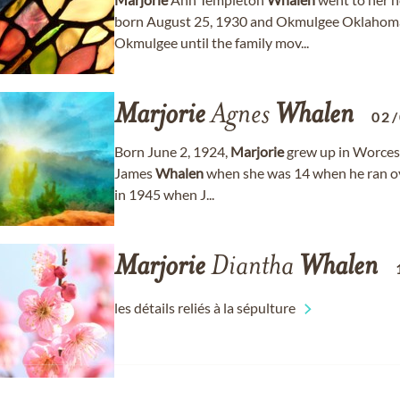
born August 25, 1930 and Okmulgee Oklahoma 
Okmulgee until the family mov...
Marjorie
Agnes
Whalen
02
Born June 2, 1924,
Marjorie
grew up in Worcest
James
Whalen
when she was 14 when he ran ove
in 1945 when J...
Marjorie
Diantha
Whalen
les détails reliés à la sépulture