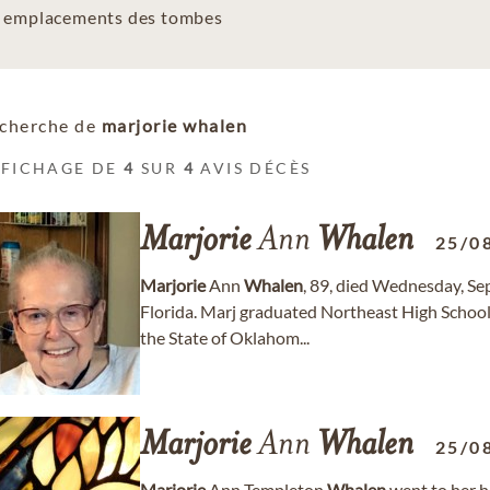
es emplacements des tombes
cherche de
marjorie whalen
FFICHAGE DE
4
SUR
4
AVIS DÉCÈS
Marjorie
Ann
Whalen
25/0
Marjorie
Ann
Whalen
, 89, died Wednesday, Se
Florida. Marj graduated Northeast High School
the State of Oklahom...
Marjorie
Ann
Whalen
25/0
Marjorie
Ann Templeton
Whalen
went to her 