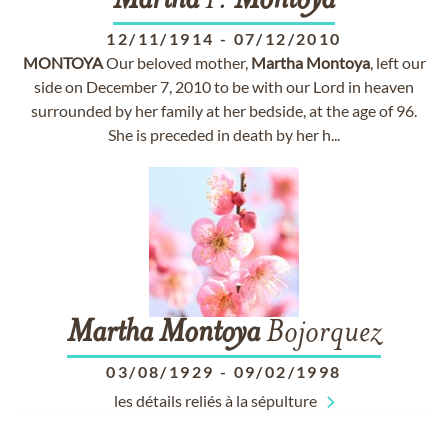
Martha
P.
Montoya
12/11/1914
-
07/12/2010
MONTOYA
Our beloved mother,
Martha
Montoya
, left our
side on December 7, 2010 to be with our Lord in heaven
surrounded by her family at her bedside, at the age of 96.
She is preceded in death by her h...
Martha
Montoya
Bojorquez
03/08/1929
-
09/02/1998
les détails reliés à la sépulture