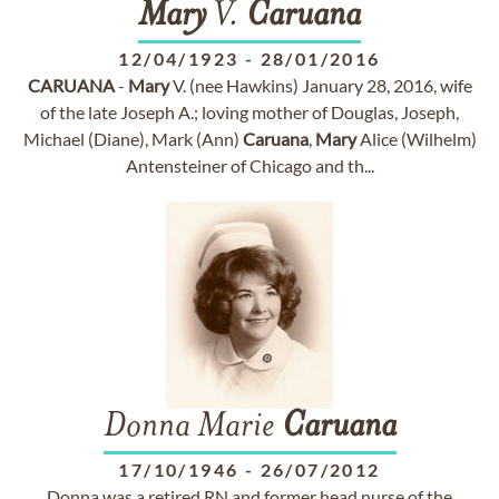
Mary
V.
Caruana
12/04/1923
-
28/01/2016
CARUANA
-
Mary
V. (nee Hawkins) January 28, 2016, wife
of the late Joseph A.; loving mother of Douglas, Joseph,
Michael (Diane), Mark (Ann)
Caruana
,
Mary
Alice (Wilhelm)
Antensteiner of Chicago and th...
Donna Marie
Caruana
17/10/1946
-
26/07/2012
Donna was a retired RN and former head nurse of the