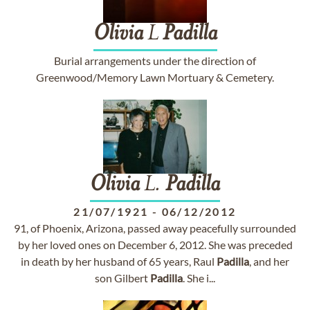
Olivia
L
Padilla
Burial arrangements under the direction of
Greenwood/Memory Lawn Mortuary & Cemetery.
Olivia
L.
Padilla
21/07/1921
-
06/12/2012
91, of Phoenix, Arizona, passed away peacefully surrounded
by her loved ones on December 6, 2012. She was preceded
in death by her husband of 65 years, Raul
Padilla
, and her
son Gilbert
Padilla
. She i...