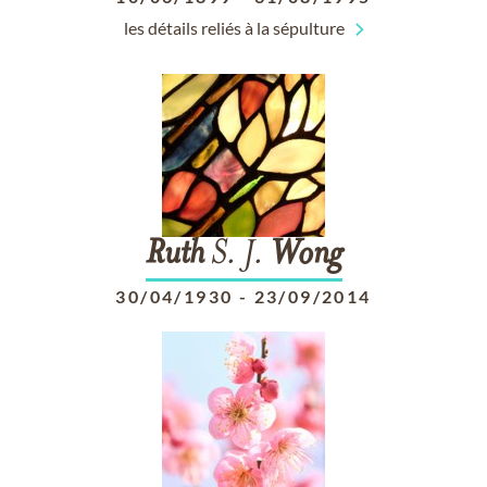
les détails reliés à la sépulture
Ruth
S. J.
Wong
30/04/1930
-
23/09/2014