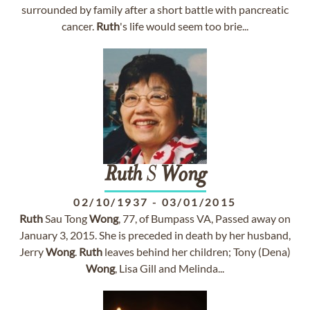
surrounded by family after a short battle with pancreatic
cancer.
Ruth
's life would seem too brie...
Ruth
S
Wong
02/10/1937
-
03/01/2015
Ruth
Sau Tong
Wong
, 77, of Bumpass VA, Passed away on
January 3, 2015. She is preceded in death by her husband,
Jerry
Wong
.
Ruth
leaves behind her children; Tony (Dena)
Wong
, Lisa Gill and Melinda...