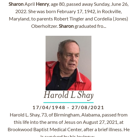
Sharon
April
Henry
, age 80, passed away Sunday, June 26,
2022. She was born February 17, 1942, in Rockville,
Maryland, to parents Robert Tingler and Cordelia (Jones)
Oberholtzer.
Sharon
graduated fro...
Harold L Shay
17/04/1948
-
27/08/2021
Harold L. Shay, 73, of Birmingham, Alabama, passed from
this life into the arms of Jesus on August 27, 2021, at
Brookwood Baptist Medical Center, after a brief illness. He
is survived by his loving w...