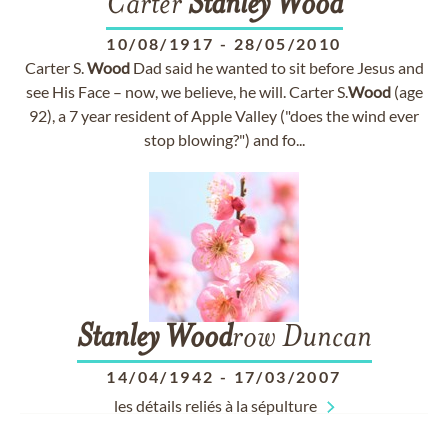
Carter
Stanley
Wood
10/08/1917
-
28/05/2010
Carter S.
Wood
Dad said he wanted to sit before Jesus and
see His Face – now, we believe, he will. Carter S.
Wood
(age
92), a 7 year resident of Apple Valley ("does the wind ever
stop blowing?") and fo...
Stanley
Wood
row Duncan
14/04/1942
-
17/03/2007
les détails reliés à la sépulture