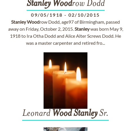
Stanley
Wood
row Dodd
09/05/1918
-
02/10/2015
Stanley
Wood
row Dodd, age97 of Birmingham, passed
away on Friday, October 2, 2015.
Stanley
was born May 9,
1918 to Ira Otha Dodd and Alice Alter Screws Dodd. He
was a master carpenter and retired fro...
Leonard
Wood
Stanley
Sr.