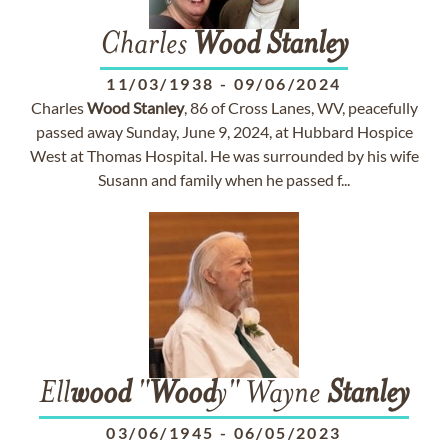
Charles
Wood
Stanley
11/03/1938
-
09/06/2024
Charles
Wood
Stanley
, 86 of Cross Lanes, WV, peacefully
passed away Sunday, June 9, 2024, at Hubbard Hospice
West at Thomas Hospital. He was surrounded by his wife
Susann and family when he passed f...
Ell
wood
"
Wood
y" Wayne
Stanley
03/06/1945
-
06/05/2023