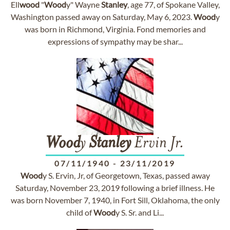
Ell
wood
"
Wood
y" Wayne
Stanley
, age 77, of Spokane Valley,
Washington passed away on Saturday, May 6, 2023.
Wood
y
was born in Richmond, Virginia. Fond memories and
expressions of sympathy may be shar...
Wood
y
Stanley
Ervin Jr.
07/11/1940
-
23/11/2019
Wood
y S. Ervin, Jr, of Georgetown, Texas, passed away
Saturday, November 23, 2019 following a brief illness. He
was born November 7, 1940, in Fort Sill, Oklahoma, the only
child of
Wood
y S. Sr. and Li...