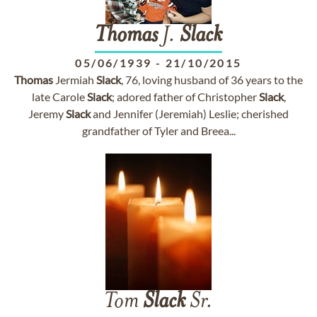
Thomas
J.
Slack
05/06/1939
-
21/10/2015
Thomas
Jermiah
Slack
, 76, loving husband of 36 years to the
late Carole
Slack
; adored father of Christopher
Slack
,
Jeremy
Slack
and Jennifer (Jeremiah) Leslie; cherished
grandfather of Tyler and Breea...
Tom
Slack
Sr.