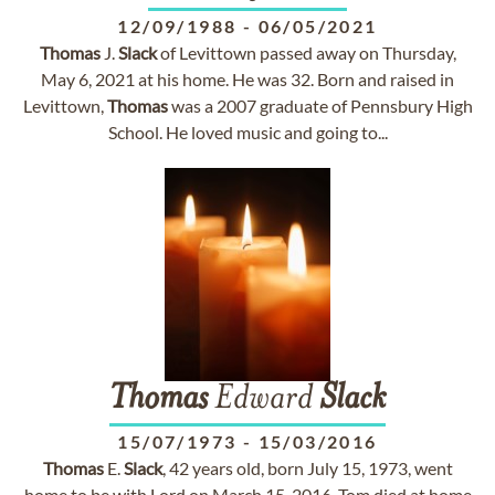
12/09/1988
-
06/05/2021
Thomas
J.
Slack
of Levittown passed away on Thursday,
May 6, 2021 at his home. He was 32. Born and raised in
Levittown,
Thomas
was a 2007 graduate of Pennsbury High
School. He loved music and going to...
Thomas
Edward
Slack
15/07/1973
-
15/03/2016
Thomas
E.
Slack
, 42 years old, born July 15, 1973, went
home to be with Lord on March 15, 2016. Tom died at home