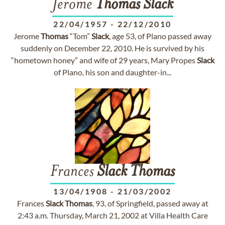
Jerome
Thomas
Slack
22/04/1957
-
22/12/2010
Jerome
Thomas
“Tom”
Slack
, age 53, of Plano passed away
suddenly on December 22, 2010. He is survived by his
“hometown honey” and wife of 29 years, Mary Propes
Slack
of Plano, his son and daughter-in...
Frances
Slack
Thomas
13/04/1908
-
21/03/2002
Frances
Slack
Thomas
, 93, of Springfield, passed away at
2:43 a.m. Thursday, March 21, 2002 at Villa Health Care