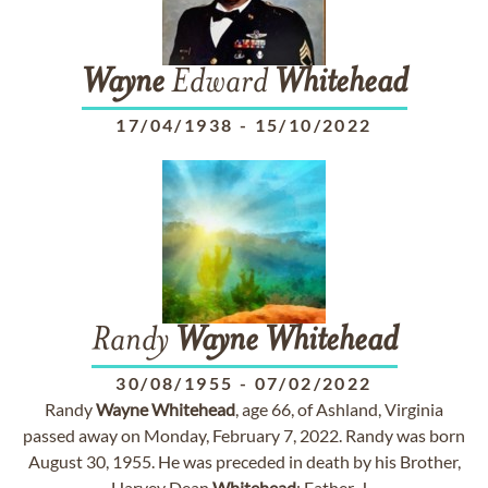
Wayne
Edward
Whitehead
17/04/1938
-
15/10/2022
Randy
Wayne
Whitehead
30/08/1955
-
07/02/2022
Randy
Wayne
Whitehead
, age 66, of Ashland, Virginia
passed away on Monday, February 7, 2022. Randy was born
August 30, 1955. He was preceded in death by his Brother,
Harvey Dean
Whitehead
; Father, J...