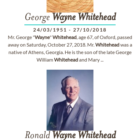
George
Wayne
Whitehead
24/03/1951
-
27/10/2018
Mr. George "
Wayne
"
Whitehead
, age 67, of Oxford, passed
away on Saturday, October 27, 2018. Mr.
Whitehead
was a
native of Athens, Georgia. He is the son of the late George
William
Whitehead
and Mary ...
Ronald
Wayne
Whitehead