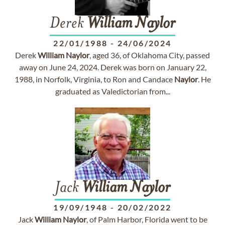
Derek
William
Naylor
22/01/1988
-
24/06/2024
Derek
William
Naylor
, aged 36, of Oklahoma City, passed
away on June 24, 2024. Derek was born on January 22,
1988, in Norfolk, Virginia, to Ron and Candace
Naylor
. He
graduated as Valedictorian from...
Jack
William
Naylor
19/09/1948
-
20/02/2022
Jack
William
Naylor
, of Palm Harbor, Florida went to be