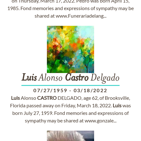
on Thursday, March 17, 2022. Pedro was born April 15,
1985. Fond memories and expressions of sympathy may be
shared at www.Funerariadelang...
Luis
Alonso
Castro
Delgado
07/27/1959
-
03/18/2022
Luis
Alonso
CASTRO
DELGADO, age 62, of Brooksville,
Florida passed away on Friday, March 18, 2022.
Luis
was
born July 27, 1959. Fond memories and expressions of
sympathy may be shared at www.gonzale...