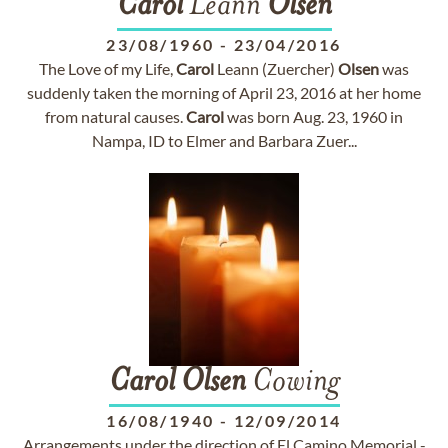
Carol
Leann
Olsen
23/08/1960
-
23/04/2016
The Love of my Life,
Carol
Leann (Zuercher)
Olsen
was
suddenly taken the morning of April 23, 2016 at her home
from natural causes.
Carol
was born Aug. 23, 1960 in
Nampa, ID to Elmer and Barbara Zuer...
Carol
Olsen
Cowing
16/08/1940
-
12/09/2014
Arrangements under the direction of El Camino Memorial -