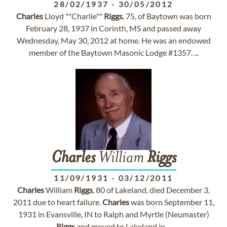
28/02/1937
-
30/05/2012
Charles
Lloyd ""Charlie""
Riggs
, 75, of Baytown was born
February 28, 1937 in Corinth, MS and passed away
Wednesday, May 30, 2012 at home. He was an endowed
member of the Baytown Masonic Lodge #1357. ...
Charles
William
Riggs
11/09/1931
-
03/12/2011
Charles
William
Riggs
, 80 of Lakeland, died December 3,
2011 due to heart failure.
Charles
was born September 11,
1931 in Evansville, IN to Ralph and Myrtle (Neumaster)
Riggs
and moved to Lakeland in ...