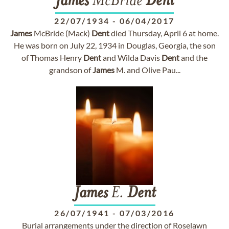
James
McBride
Dent
22/07/1934
-
06/04/2017
James
McBride (Mack)
Dent
died Thursday, April 6 at home.
He was born on July 22, 1934 in Douglas, Georgia, the son
of Thomas Henry
Dent
and Wilda Davis
Dent
and the
grandson of
James
M. and Olive Pau...
James
E.
Dent
26/07/1941
-
07/03/2016
Burial arrangements under the direction of Roselawn