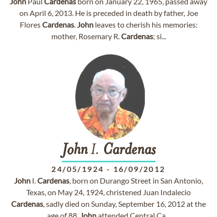
John
Paul
Cardenas
born on January 22, 1965, passed away
on April 6, 2013. He is preceded in death by father, Joe
Flores
Cardenas
.
John
leaves to cherish his memories:
mother, Rosemary R.
Cardenas
; si...
John
I.
Cardenas
24/05/1924
-
16/09/2012
John
I.
Cardenas
, born on Durango Street in San Antonio,
Texas, on May 24, 1924, christened Juan Indalecio
Cardenas
, sadly died on Sunday, September 16, 2012 at the
age of 88.
John
attended Central Ca...