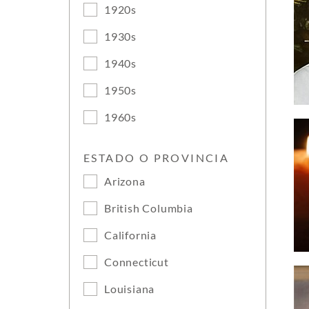
1920s
1930s
1940s
1950s
1960s
ESTADO O PROVINCIA
Arizona
British Columbia
California
Connecticut
Louisiana