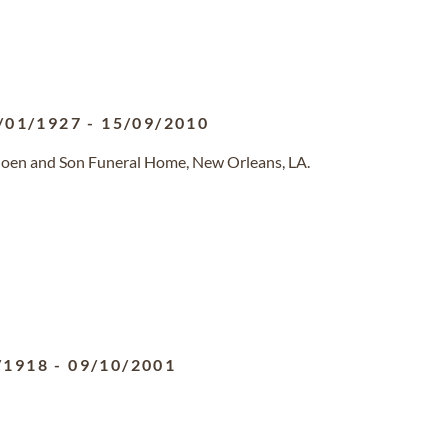
/01/1927
-
15/09/2010
hoen and Son Funeral Home, New Orleans, LA.
/1918
-
09/10/2001