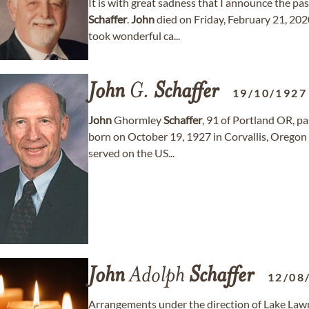
It is with great sadness that I announce the 
Schaffer
.
John
died on Friday, February 21, 20
took wonderful ca...
John
G.
Schaffer
19/10/1927
John
Ghormley
Schaffer
, 91 of Portland OR, 
born on October 19, 1927 in Corvallis, Oregon
served on the US...
John
Adolph
Schaffer
12/08
Arrangements under the direction of Lake L