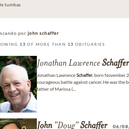
 de tumbas
scando por
john schaffer
HOWING
13
OF MORE THAN
13
OBITUARIES
Jonathan Lawrence
Schaffer
Jonathan Lawrence
Schaffer
, born November 2
courageous battle against cancer. He was the b
father of Marissa (...
John
"Doug"
Schaffer
06/08