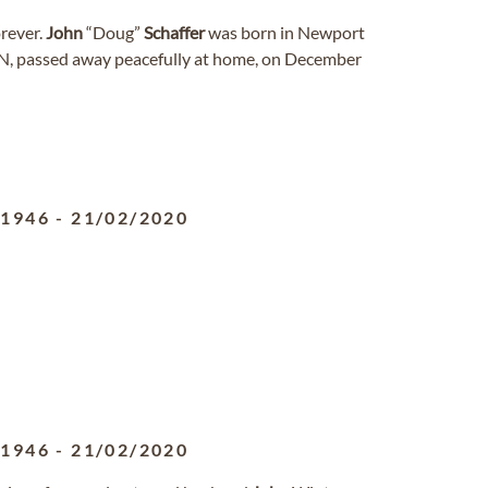
orever.
John
“Doug”
Schaffer
was born in Newport
TN, passed away peacefully at home, on December
/1946
-
21/02/2020
/1946
-
21/02/2020