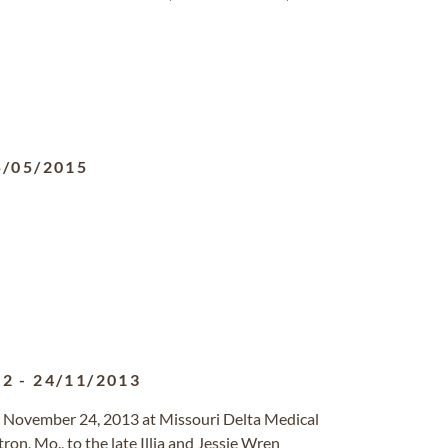
5/05/2015
32
-
24/11/2013
ied November 24, 2013 at Missouri Delta Medical
on, Mo., to the late Illia and Jessie Wren