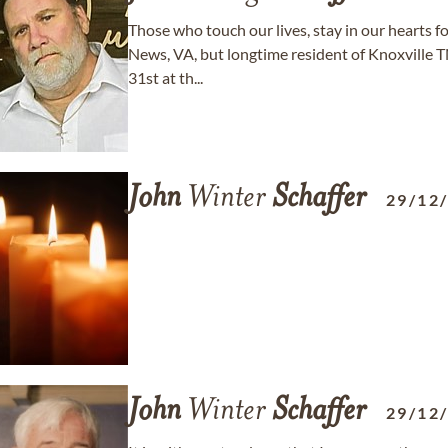
Those who touch our lives, stay in our hearts f
News, VA, but longtime resident of Knoxville 
31st at th...
John
Winter
Schaffer
29/12
John
Winter
Schaffer
29/12