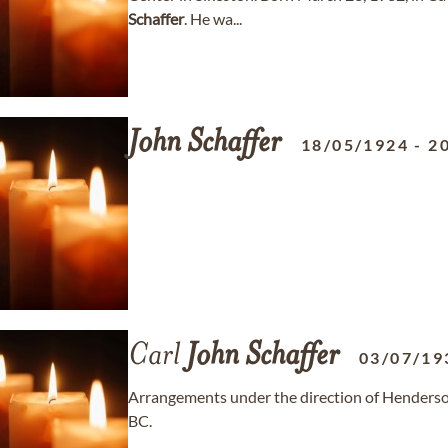
Schaffer
. He wa...
John
Schaffer
18/05/1924
-
2
Carl
John
Schaffer
03/07/19
Arrangements under the direction of Henderso
BC.