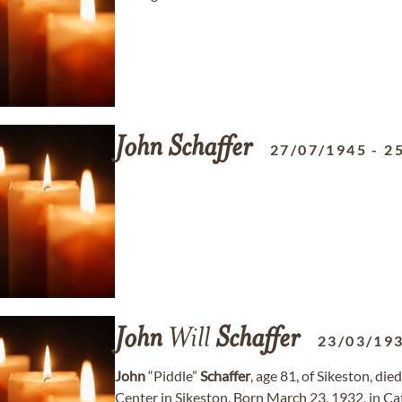
John
Schaffer
27/07/1945
-
2
John
Will
Schaffer
23/03/19
John
“Piddle”
Schaffer
, age 81, of Sikeston, d
Center in Sikeston. Born March 23, 1932, in Catr