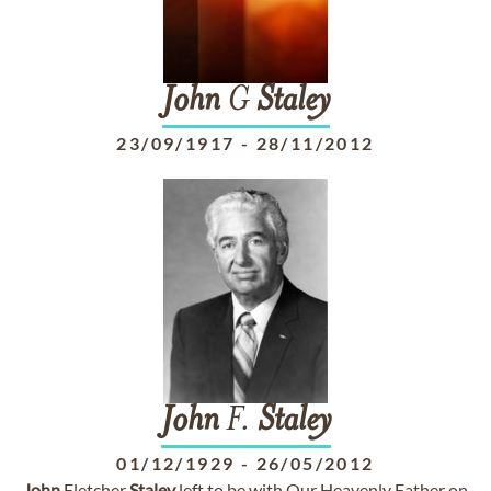
John
G
Staley
23/09/1917
-
28/11/2012
John
F.
Staley
01/12/1929
-
26/05/2012
John
Fletcher
Staley
left to be with Our Heavenly Father on