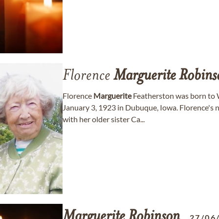
Florence
Marguerite
Robins
Florence
Marguerite
Featherston was born to 
January 3, 1923 in Dubuque, Iowa. Florence's
with her older sister Ca...
Marguerite
Robinson
27/06