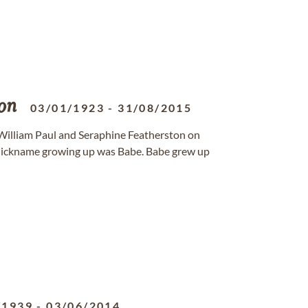
on
03/01/1923
-
31/08/2015
William Paul and Seraphine Featherston on
 nickname growing up was Babe. Babe grew up
/1939
-
03/06/2014