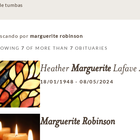
 de tumbas
scando por
marguerite robinson
HOWING
7
OF MORE THAN
7
OBITUARIES
Heather
Marguerite
Lafave
18/01/1948
-
08/05/2024
Marguerite
Robinson