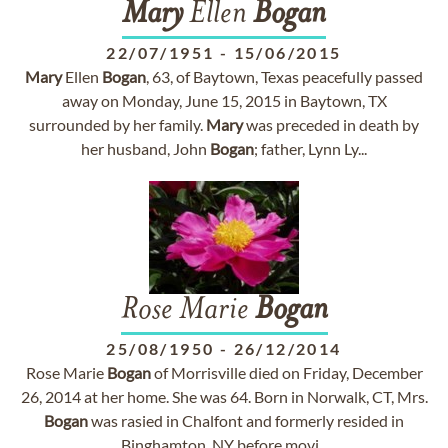
Mary
Ellen
Bogan
22/07/1951
-
15/06/2015
Mary
Ellen
Bogan
, 63, of Baytown, Texas peacefully passed
away on Monday, June 15, 2015 in Baytown, TX
surrounded by her family.
Mary
was preceded in death by
her husband, John
Bogan
; father, Lynn Ly...
Rose Marie
Bogan
25/08/1950
-
26/12/2014
Rose Marie
Bogan
of Morrisville died on Friday, December
26, 2014 at her home. She was 64. Born in Norwalk, CT, Mrs.
Bogan
was rasied in Chalfont and formerly resided in
Binghamton, NY before movi...