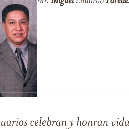
Mr.
Miguel
Eduardo
Parede
tuarios celebran y honran vida