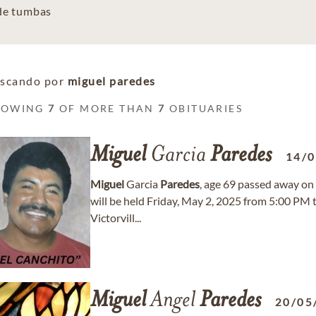
 de tumbas
scando por
miguel paredes
HOWING
7
OF MORE THAN
7
OBITUARIES
Miguel
Garcia
Paredes
14/
Miguel
Garcia
Paredes
, age 69 passed away on 
will be held Friday, May 2, 2025 from 5:00 PM
Victorvill...
Miguel
Angel
Paredes
20/05