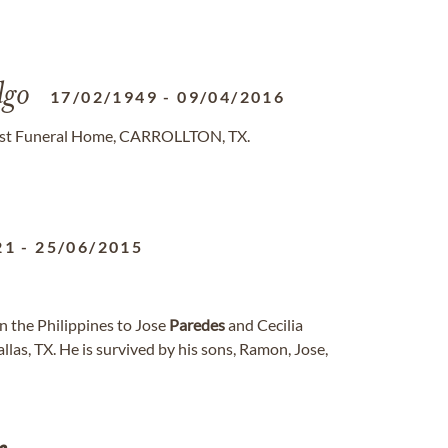
lgo
17/02/1949
-
09/04/2016
rest Funeral Home, CARROLLTON, TX.
21
-
25/06/2015
n the Philippines to Jose
Paredes
and Cecilia
las, TX. He is survived by his sons, Ramon, Jose,