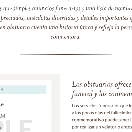
s que simples anuncios funerarios y una lista de nombre
reciados, anécdotas divertidas y detalles importantes q
 obituario cuenta una historia única y refleja la perso
conmemora.
Los obituarios ofrecen
funeral y las conme
Los servicios funerarios que i
a los pocos días del fallecimie
conmemorativo puede tener lu
por realizar un velatorio ante