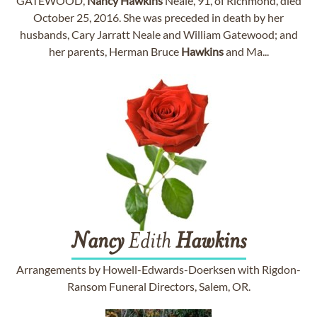
GATEWOOD,
Nancy
Hawkins
Neale, 91, of Richmond, died
October 25, 2016. She was preceded in death by her
husbands, Cary Jarratt Neale and William Gatewood; and
her parents, Herman Bruce
Hawkins
and Ma...
Nancy
Edith
Hawkins
Arrangements by Howell-Edwards-Doerksen with Rigdon-
Ransom Funeral Directors, Salem, OR.