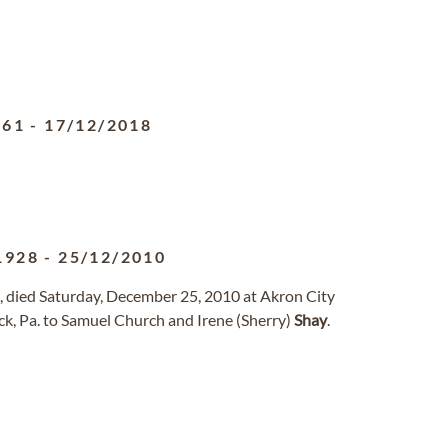
961
-
17/12/2018
1928
-
25/12/2010
h, died Saturday, December 25, 2010 at Akron City
k, Pa. to Samuel Church and Irene (Sherry)
Shay
.