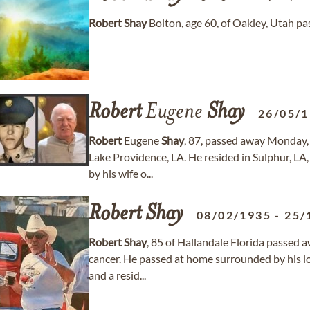
Robert
Shay
Bolton, age 60, of Oakley, Utah p
Robert
Eugene
Shay
26/05/
Robert
Eugene
Shay
, 87, passed away Monday, 
Lake Providence, LA. He resided in Sulphur, LA,
by his wife o...
Robert
Shay
08/02/1935
-
25/
Robert
Shay
, 85 of Hallandale Florida passed a
cancer. He passed at home surrounded by his l
and a resid...