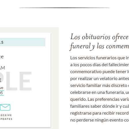
Los obituarios ofrecen
funeral y las conme
Los servicios funerarios que i
a los pocos días del fallecimie
conmemorativo puede tener lu
por realizar un velatorio ante
servicio familiar más discret
celebrarse en una funeraria, un
querido. Las preferencias varí
familiares saber dónde ir y cu
registrarse para recibir recor
no perderse ningún evento c