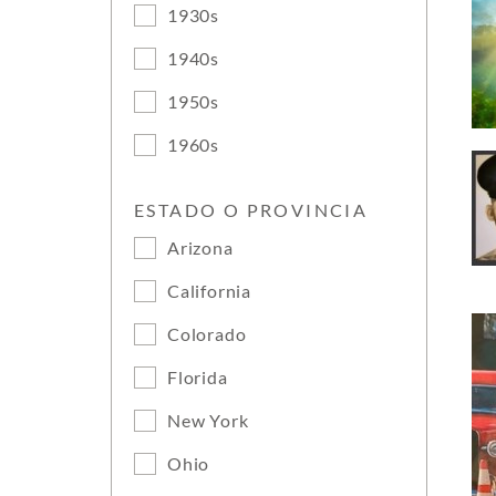
1930s
1940s
1950s
1960s
ESTADO O PROVINCIA
Arizona
California
Colorado
Florida
New York
Ohio