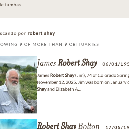
 de tumbas
scando por
robert shay
HOWING
9
OF MORE THAN
9
OBITUARIES
James
Robert
Shay
06/01/19
James
Robert
Shay
(Jim), 74 of Colorado Spring
November 12, 2025. Jim was born on January 6,
Shay
and Elizabeth A...
Robert
Shay
Bolton
17/05/1