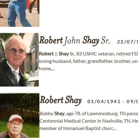
Robert
John
Shay
Sr.
22/07/
Robert
J.
Shay
Sr., 83 USMC veteran, retired FD
loving husband, father, grandfather, brother, un
home,...
Robert
Shay
01/04/1941
-
09/
Bobby
Shay
, age 78, of Lawrenceburg, TN pas
Centennial Medical Center in Nashville, TN. H
member of Immanuel Baptist churc...