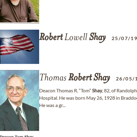
Robert
Lowell
Shay
25/07/1
Thomas
Robert
Shay
26/05/
Deacon Thomas R. “Tom”
Shay
, 82, of Randolp
Hospital. He was born May 26, 1928 in Braddoc
He was a gr...