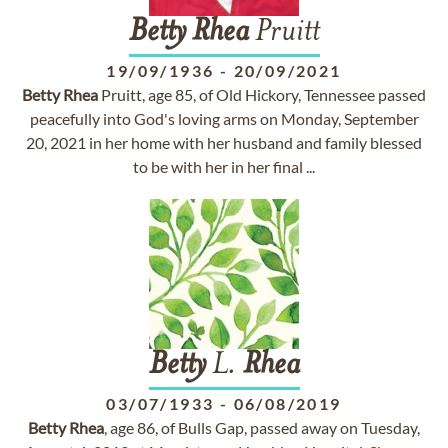
Betty
Rhea
Pruitt
19/09/1936
-
20/09/2021
Betty
Rhea
Pruitt, age 85, of Old Hickory, Tennessee passed
peacefully into God's loving arms on Monday, September
20, 2021 in her home with her husband and family blessed
to be with her in her final ...
Betty
L.
Rhea
03/07/1933
-
06/08/2019
Betty
Rhea
, age 86, of Bulls Gap, passed away on Tuesday,