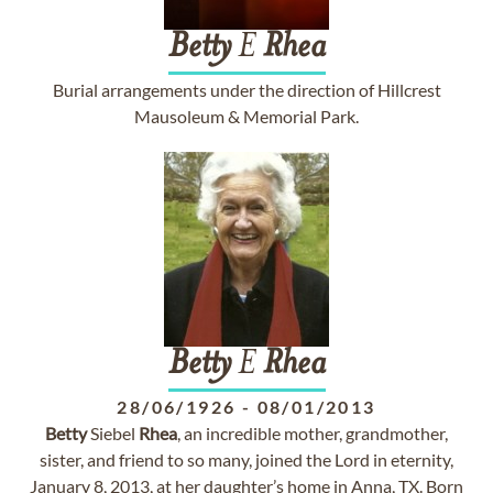
Betty
E
Rhea
Burial arrangements under the direction of Hillcrest
Mausoleum & Memorial Park.
Betty
E
Rhea
28/06/1926
-
08/01/2013
Betty
Siebel
Rhea
, an incredible mother, grandmother,
sister, and friend to so many, joined the Lord in eternity,
January 8, 2013, at her daughter’s home in Anna, TX. Born