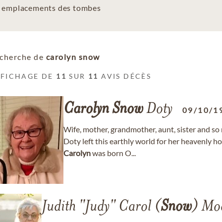
es emplacements des tombes
cherche de
carolyn snow
FFICHAGE DE
11
SUR
11
AVIS DÉCÈS
Carolyn
Snow
Doty
09/10/1
Wife, mother, grandmother, aunt, sister and s
Doty left this earthly world for her heavenly 
Carolyn
was born O...
Judith "Judy" Carol (
Snow
) Mo