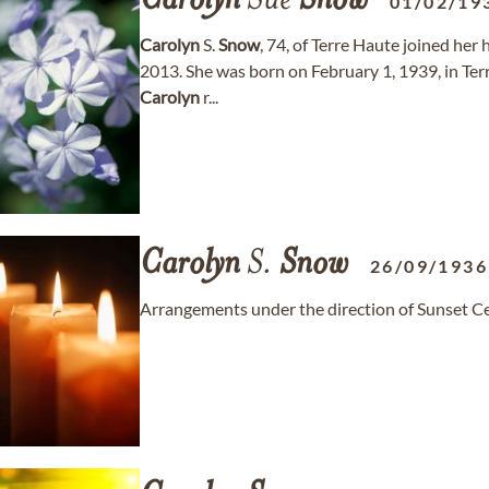
Carolyn
Sue
Snow
01/02/19
Carolyn
S.
Snow
, 74, of Terre Haute joined he
2013. She was born on February 1, 1939, in Ter
Carolyn
r...
Carolyn
S.
Snow
26/09/1936
Arrangements under the direction of Sunset C