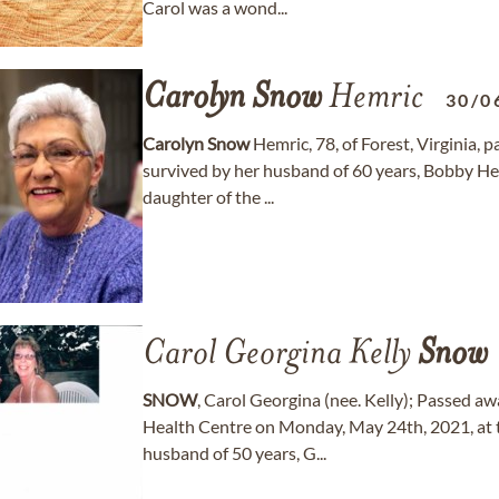
Carol was a wond...
Carolyn
Snow
Hemric
30/0
Carolyn
Snow
Hemric, 78, of Forest, Virginia, 
survived by her husband of 60 years, Bobby He
daughter of the ...
Carol Georgina Kelly
Snow
SNOW
, Carol Georgina (nee. Kelly); Passed a
Health Centre on Monday, May 24th, 2021, at th
husband of 50 years, G...