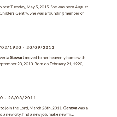
nto rest Tuesday, May 5, 2015. She was born August
 Childers Gentry. She was a founding member of
/02/1920
-
20/09/2013
verta
Stewart
moved to her heavenly home with
 September 20, 2013. Born on February 21, 1920,
40
-
28/03/2011
ft to join the Lord, March 28th, 2011.
Geneva
was a
a new city, find a new job, make new fri...