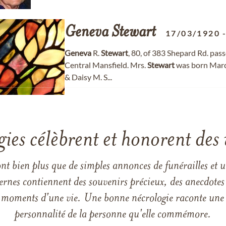
Geneva
Stewart
17/03/1920
Geneva
R.
Stewart
, 80, of 383 Shepard Rd. pa
Central Mansfield. Mrs.
Stewart
was born March
& Daisy M. S...
gies célèbrent et honorent des 
ont bien plus que de simples annonces de funérailles et 
ernes contiennent des souvenirs précieux, des anecdotes 
 les moments d'une vie. Une bonne nécrologie raconte une h
personnalité de la personne qu'elle commémore.