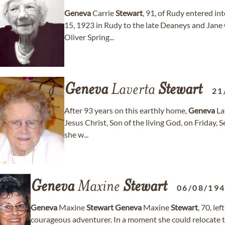
Geneva
Carrie
Stewart
, 91, of Rudy entered i
15, 1923 in Rudy to the late Deaneys and Jane
Oliver Spring...
Geneva
Laverta
Stewart
21
After 93 years on this earthly home,
Geneva
La
Jesus Christ, Son of the living God, on Friday,
she w...
Geneva
Maxine
Stewart
06/08/19
Geneva
Maxine
Stewart
Geneva
Maxine
Stewart
, 70, le
courageous adventurer. In a moment she could relocate to 