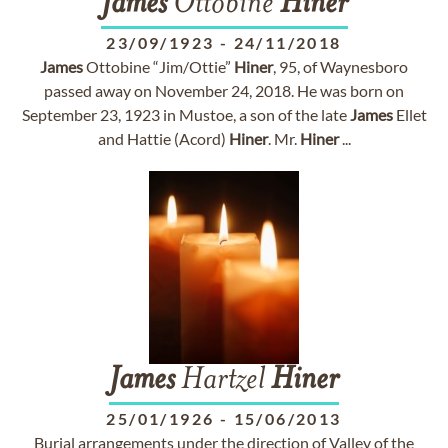
James
Ottobine
Hiner
23/09/1923
-
24/11/2018
James
Ottobine “Jim/Ottie”
Hiner
, 95, of Waynesboro
passed away on November 24, 2018. He was born on
September 23, 1923 in Mustoe, a son of the late
James
Ellet
and Hattie (Acord)
Hiner
. Mr.
Hiner
...
James
Hartzel
Hiner
25/01/1926
-
15/06/2013
Burial arrangements under the direction of Valley of the