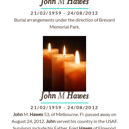
John
M
Hawes
21/02/1959
-
24/08/2012
Burial arrangements under the direction of Brevard
Memorial Park.
John
M
Hawes
21/02/1959
-
24/08/2012
John
M.
Hawes
53, of Melbourne, Fl. passed away on
August 24, 2012.
John
served his country in the USAF.
Survivors include his Father, Fred
Hawes
of Flowood,