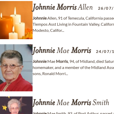
Johnnie
Morris
Allen
26/07
Johnnie
Allen, 91 of Temecula, California pass
Tiempos Asst Living in Fountain Valley, Califor
Modesto, Califor...
Johnnie
Mae
Morris
24/07/
Johnnie
Mae
Morris
, 94, of Midland, died Sat
homemaker, and a member of the Midland Assem
sons, Ronald Morri...
Johnnie
Mae
Morris
Smith
Johnnie
Mae Smith, 93, of Port Arthur, passed