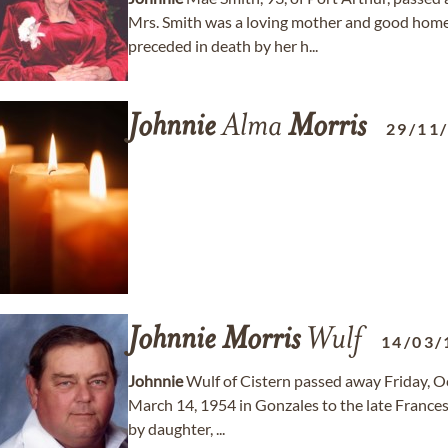
Mrs. Smith was a loving mother and good home
preceded in death by her h...
Johnnie
Alma
Morris
29/11
Johnnie
Morris
Wulf
14/03/
Johnnie
Wulf of Cistern passed away Friday, Oc
March 14, 1954 in Gonzales to the late Frances
by daughter, ...