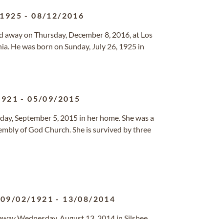
/1925
-
08/12/2016
ed away on Thursday, December 8, 2016, at Los
nia. He was born on Sunday, July 26, 1925 in
1921
-
05/09/2015
urday, September 5, 2015 in her home. She was a
bly of God Church. She is survived by three
09/02/1921
-
13/08/2014
 away Wednesday, August 13, 2014 in Silsbee.