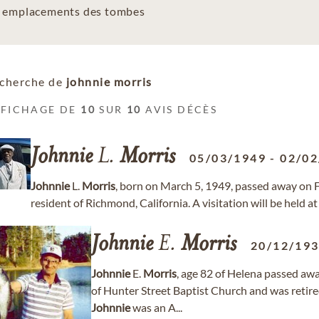
es emplacements des tombes
cherche de
johnnie morris
FFICHAGE DE
10
SUR
10
AVIS DÉCÈS
Johnnie
L.
Morris
05/03/1949
-
02/02
Johnnie
L.
Morris
, born on March 5, 1949, passed away on F
resident of Richmond, California. A visitation will be held at
Johnnie
E.
Morris
20/12/19
Johnnie
E.
Morris
, age 82 of Helena passed a
of Hunter Street Baptist Church and was retir
Johnnie
was an A...