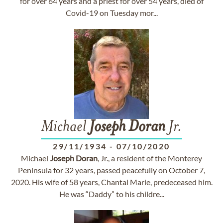
for over 64 years and a priest for over 54 years, died of
Covid-19 on Tuesday mor...
Michael
Joseph
Doran
Jr.
29/11/1934
-
07/10/2020
Michael
Joseph
Doran
, Jr., a resident of the Monterey
Peninsula for 32 years, passed peacefully on October 7,
2020. His wife of 58 years, Chantal Marie, predeceased him.
He was “Daddy” to his childre...