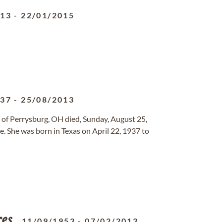
913
-
22/01/2015
937
-
25/08/2013
, of Perrysburg, OH died, Sunday, August 25,
. She was born in Texas on April 22, 1937 to
res
11/09/1953
-
07/02/2013