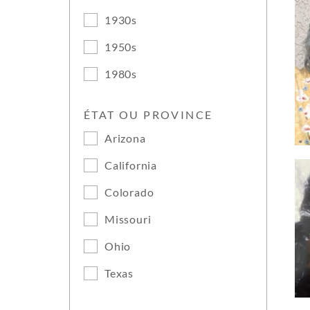
1930s
1950s
1980s
ÉTAT OU PROVINCE
Arizona
California
Colorado
Missouri
Ohio
Texas