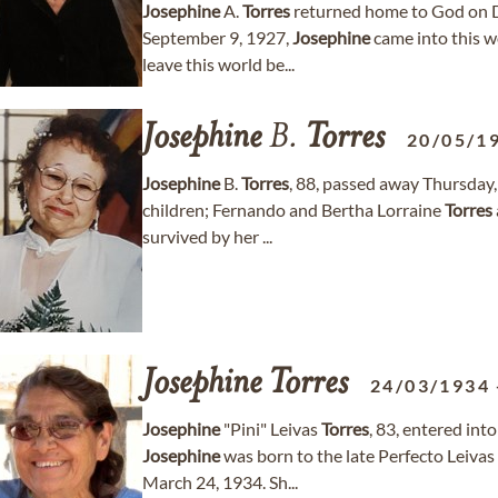
Josephine
A.
Torres
returned home to God on D
September 9, 1927,
Josephine
came into this w
leave this world be...
Josephine
B.
Torres
20/05/1
Josephine
B.
Torres
, 88, passed away Thursday,
children; Fernando and Bertha Lorraine
Torres
survived by her ...
Josephine
Torres
24/03/1934
Josephine
"Pini" Leivas
Torres
, 83, entered in
Josephine
was born to the late Perfecto Leivas 
March 24, 1934. Sh...