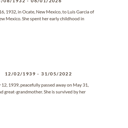
6/08/1932
-
06/01/2026
, 1932, in Ocate, New Mexico, to Luis Garcia of
ew Mexico. She spent her early childhood in
12/02/1939
-
31/05/2022
y 12, 1939, peacefully passed away on May 31,
d great-grandmother. She is survived by her