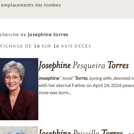
es emplacements des tombes
cherche de
josephine torres
FFICHAGE DE
16
SUR
16
AVIS DÉCÈS
Josephine
Pesqueira
Torres
Josephine
“Josie”
Torres
, loving wife, devoted
with her eternal Father on April 24, 2026 peace
Josie was born...