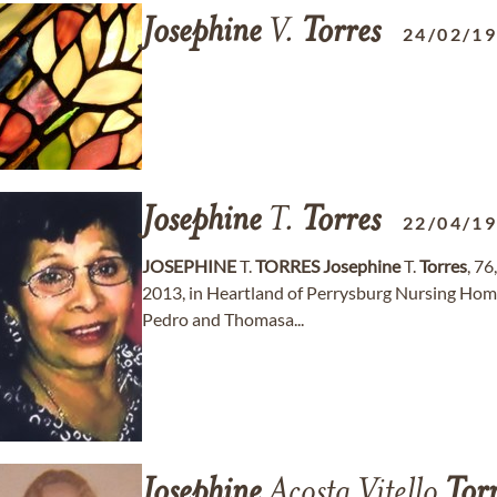
Josephine
V.
Torres
24/02/1
Josephine
T.
Torres
22/04/1
JOSEPHINE
T.
TORRES
Josephine
T.
Torres
, 76
2013, in Heartland of Perrysburg Nursing Home
Pedro and Thomasa...
Josephine
Acosta Vitello
Tor