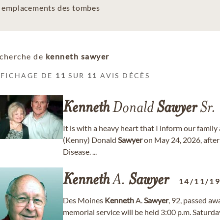
es emplacements des tombes
cherche de
kenneth sawyer
FFICHAGE DE
11
SUR
11
AVIS DÉCÈS
Kenneth
Donald
Sawyer
Sr.
It is with a heavy heart that I inform our famil
(Kenny) Donald
Sawyer
on May 24, 2026, after 
Disease. ...
Kenneth
A.
Sawyer
14/11/1
Des Moines
Kenneth
A.
Sawyer
, 92, passed aw
memorial service will be held 3:00 p.m. Saturda