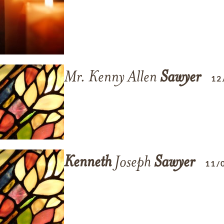
Mr. Kenny Allen
Sawyer
12
Kenneth
Joseph
Sawyer
11/