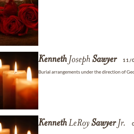
Kenneth
Joseph
Sawyer
11/
Burial arrangements under the direction of G
Kenneth
LeRoy
Sawyer
Jr.