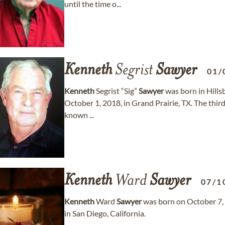
until the time o...
Kenneth
Segrist
Sawyer
01/
Kenneth
Segrist “Sig”
Sawyer
was born in Hills
October 1, 2018, in Grand Prairie, TX. The third
known ...
Kenneth
Ward
Sawyer
07/1
Kenneth
Ward
Sawyer
was born on October 7, 
in San Diego, California.