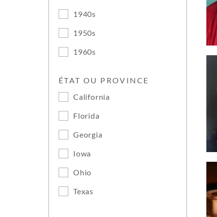
1940s
1950s
1960s
ÉTAT OU PROVINCE
California
Florida
Georgia
Iowa
Ohio
Texas