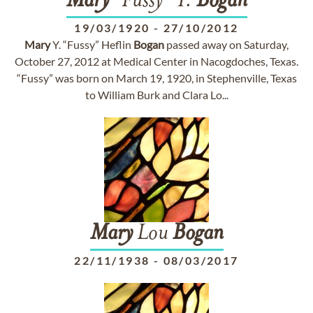
Mary
"Fussy" Y.
Bogan
19/03/1920
-
27/10/2012
Mary
Y. “Fussy” Heflin
Bogan
passed away on Saturday,
October 27, 2012 at Medical Center in Nacogdoches, Texas.
“Fussy” was born on March 19, 1920, in Stephenville, Texas
to William Burk and Clara Lo...
Mary
Lou
Bogan
22/11/1938
-
08/03/2017