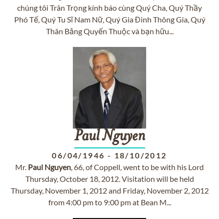
chúng tôi Trân Trọng kính báo cùng Quý Cha, Quý Thầy
Phó Tế, Quý Tu Sĩ Nam Nữ, Quý Gia Đình Thông Gia, Quý
Thân Bằng Quyến Thuộc và bạn hữu...
Paul
Nguyen
06/04/1946
-
18/10/2012
Mr.
Paul
Nguyen
, 66, of Coppell, went to be with his Lord
Thursday, October 18, 2012. Visitation will be held
Thursday, November 1, 2012 and Friday, November 2, 2012
from 4:00 pm to 9:00 pm at Bean M...