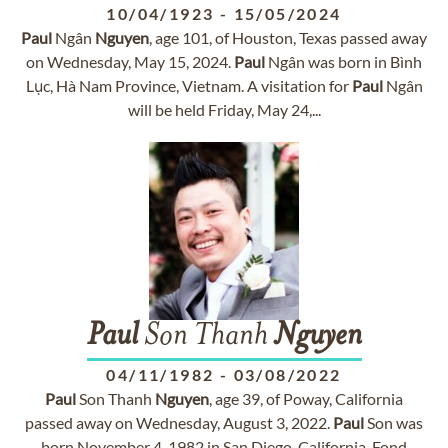
10/04/1923
-
15/05/2024
Paul
Ngân
Nguyen
, age 101, of Houston, Texas passed away
on Wednesday, May 15, 2024.
Paul
Ngân was born in Bình
Lục, Hà Nam Province, Vietnam. A visitation for
Paul
Ngân
will be held Friday, May 24,...
Paul
Son Thanh
Nguyen
04/11/1982
-
03/08/2022
Paul
Son Thanh
Nguyen
, age 39, of Poway, California
passed away on Wednesday, August 3, 2022.
Paul
Son was
born November 4, 1982 in San Diego, California. Fond