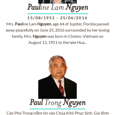
Paul
ine Lam
Nguyen
15/08/1951
-
25/06/2016
Mrs.
Paul
ine Lam
Nguyen
, age 64 of Jupiter, Florida passed
away peacefully on June 25, 2016 surrounded by her loving
family. Mrs.
Nguyen
was born in Cholon, Vietnam on
August 15, 1951 to the late Hua...
Paul
Trong
Nguyen
Cáo Phó Trong niềm tin vào Chúa Kitô Phục Sinh. Gia đình