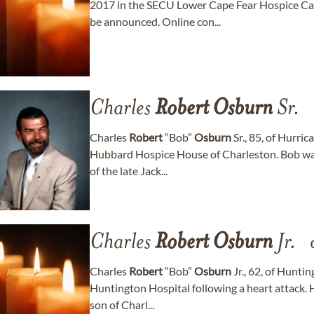
2017 in the SECU Lower Cape Fear Hospice Ca
be announced. Online con...
Charles
Robert
Osburn
Sr.
Charles
Robert
“Bob”
Osburn
Sr., 85, of Hurri
Hubbard Hospice House of Charleston. Bob wa
of the late Jack...
Charles
Robert
Osburn
Jr.
Charles
Robert
“Bob”
Osburn
Jr., 62, of Hunti
Huntington Hospital following a heart attack.
son of Charl...