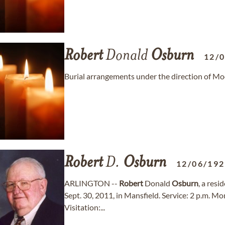
Robert
Donald
Osburn
12/
Burial arrangements under the direction of M
Robert
D.
Osburn
12/06/19
ARLINGTON --
Robert
Donald
Osburn
, a res
Sept. 30, 2011, in Mansfield. Service: 2 p.m. Mo
Visitation:...