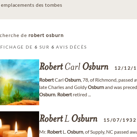
es emplacements des tombes
cherche de
robert osburn
FFICHAGE DE
6
SUR
6
AVIS DÉCÈS
Robert
Carl
Osburn
12/12/
Robert
Carl
Osburn
, 78, of Richmond, passed 
late Charles and Goldy
Osburn
and was preced
Osburn
.
Robert
retired ...
Robert
L
Osburn
15/07/1932
Mr.
Robert
L.
Osburn
, of Supply, NC passed a